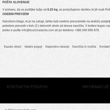
POŠTA SLOVENIJE
V primeru, da so pošiljke lažje od
0.25 kg
, se poslužujemo storitev, ki jih nudi 
OSEBNI PREVZEM
Naročeno blago, ki je na zalogi, lahko tudi osebno prevzamete na sedežu podjet
potrebno prevzeti v treh (3.) delovnih dneh od dneva naročila. V kolikor kupec 
preko e-pošte
info@bozicnadarila.com
ali po telefonu +386 040 690 878.
Kazalo strani
Iskalni pogoji
Napredno iskanje
Naročila in vračila
Kontakt
KONTAKTNI PODATKI
INFORMACIJE