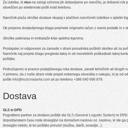
Za izdelke, ki
niso
na zalogi oziroma jih dobavljamo po naročilu, je dobavni rok
obveščen po elektronski pošti in/ali telefonu.
Naročnik plača stroške dostave skupaj s plačilom naročenih izdelkov v spletni tr
Ob prejemu dostavljenega blaga prejmete originalni račun z vsemi podatki in v sk
Stroške pakiranja in embalaže krije spletna trgovina.
Prodajalec ni odgovoren za zamude s strani ponudnika poštnih storitev ali za 
Naročnik naj prejeto blago pregleda takoj in ob morebitnih poškodbah takoj konta
pošiljke.
Pridružujemo si pravico podaljšanega roka dostave, zaradi tehničnih ali drugih 
V primeru, da z naše strani niste prejeli nobenega obvestila o nakupu, in je od o
pošte
info@bozicnadarila.com
ali po telefonu +386 040 690 878.
Dostava
GLS in DPD
Pogodbeni partner za dostavo pošiljk sta
GLS (General Logystic System)
in DPD. 
dopoldanskem času niste dosegljivi na domačem naslovu oz. naslovu, ki ste ga pu
dosegljiv nekdo, ki bo pošiljko prevzel (služba, starši, sosedje...).