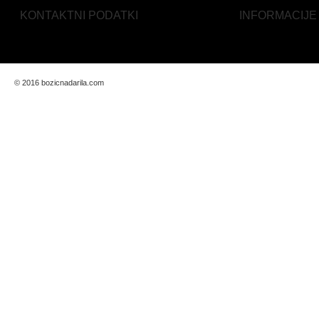
KONTAKTNI PODATKI
INFORMACIJE
© 2016 bozicnadarila.com