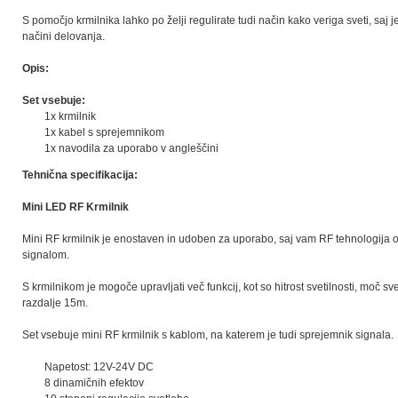
S pomočjo krmilnika lahko po želji regulirate tudi način kako veriga sveti, saj 
načini delovanja.
Opis:
Set vsebuje:
1x krmilnik
1x kabel s sprejemnikom
1x navodila za uporabo v angleščini
Tehnična specifikacija:
Mini LED RF Krmilnik
Mini RF krmilnik je enostaven in udoben za uporabo, saj vam RF tehnologija 
signalom.
S krmilnikom je mogoče upravljati več funkcij, kot so hitrost svetilnosti, moč sve
razdalje 15m.
Set vsebuje mini RF krmilnik s kablom, na katerem je tudi sprejemnik signala.
Napetost: 12V-24V DC
8 dinamičnih efektov