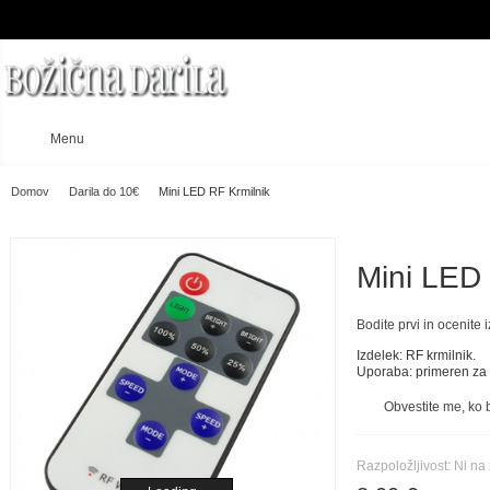
Menu
Domov
Darila do 10€
Mini LED RF Krmilnik
Mini LED 
Bodite prvi in ocenite 
Izdelek: RF krmilnik.
Uporaba: primeren za 
Obvestite me, ko 
Razpoložljivost:
Ni na 