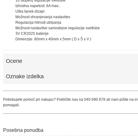
10 stopenj regulacije svetlobe
Izhodna napetost: 6A max..
Ultra tanek dizajn
Možnost shranjevanja nastavitev
Regulacija hitrosti utripanja
Možnost nastavitve samodejne regulacije svetlobe
3V CR2025 baterije
Dimenzije: 80mm x 40mm x 5mm ( D x Š x V )
Ocene
Oznake izdelka
Potrebujete pomoč pri nakupu? Pokličite nas na 040 690 878 ali nam pišite na 
pomagali.
Posebna ponudba